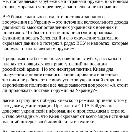
же, поставляемое зарубежными странами оружие, в основном
старое, морально устаревшее, а часто еще и не исправное.
Всё больше данных о том, что поставки западного
вооружения на Украину – это источник колоссального дохода
для многих высокопоставленных украинских военных и
политиков. Чтобы этот источник не иссяк и продолжал
функционировать Зеленский и его окружение тщательно
скрывают данные о потерях в рядах ВСУ и нацбатах, которые
вооружают поставляемым оружием.
Продолжаются бесконечные, навязшие в зубах, рассказы о
планах готовящихся контрнаступлений на позиции
российской армии. Но это нехитрая тактика Киева для
получения дополнительного финансирования и военной
техники не работает: не видя успехов украинской стороны,
европейские политики всё чаще задаются вопросом: «А стоит
ли продолжать поставки оружия на Украину?»
Басни о грядущих победах киевского режима привели к тому,
что даже администрация Президента США Байдена не
доверяет украинской информации о происходящем в стране.
Стало очевидным, что Киев скрывает от всего мира истинный
масштаб потерь своей живой силы и техники.
Аналитики считают, что во многом причиной происходящего