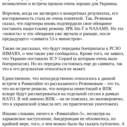
великолепно и встреча прошла очень хорошо для Украины.
Впрочем, когда он заговорил о конкретных результатах, его
восторженность стала не очень понятной. Так, Резников
сказал, что партнеры вновь подтвердили свое обещание
поставить нацистскому режиму ЗРК Iris-T и NASAMS. Но эта
«новость» и эти обещания уже звучали и раньше, после
предыдущего «саммита 53-х министров».
Также он рассказал, что будут переданы боеприпасы к РСЗО
HIMARS, о чем также уже сообщалось. Кроме того, он заявил,
что Украине поставили ЗСУ Gepard (к которым очень мало
боеприпасов). Но их передача состоялась еще до саммита, так
что к его результатам относиться не может.
Единственное, что непосредственно относилось к данной
встрече в Рамштайне из рассказанного Резниковым – это то,
что на встрече решили, что вопросы инвестиций в ВПК
вскоре будут рассматриваться на отдельной сессии в рамках
НАТО. В чей именно ВПК – он не пояснил, но маловероятно,
что в украинский (смысла нет, он практически уничтожен).
Иными словами, ничего в «Рамштайне-5», несмотря на
харьковское наступление, бандеровцам не обломилось, по
крайней мере, того, о чем можно было бы сказать публично. А