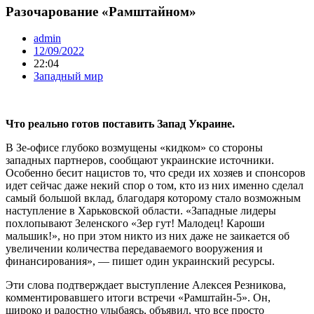
Разочарование «Рамштайном»
admin
12/09/2022
22:04
Западный мир
Что реально готов поставить Запад Украине.
В Зе-офисе глубоко возмущены «кидком» со стороны
западных партнеров, сообщают украинские источники.
Особенно бесит нацистов то, что среди их хозяев и спонсоров
идет сейчас даже некий спор о том, кто из них именно сделал
самый большой вклад, благодаря которому стало возможным
наступление в Харьковской области. «Западные лидеры
похлопывают Зеленского «Зер гут! Малодец! Кароши
мальшик!», но при этом никто из них даже не заикается об
увеличении количества передаваемого вооружения и
финансирования», — пишет один украинский ресурсы.
Эти слова подтверждает выступление Алексея Резникова,
комментировавшего итоги встречи «Рамштайн-5». Он,
широко и радостно улыбаясь, объявил, что все просто