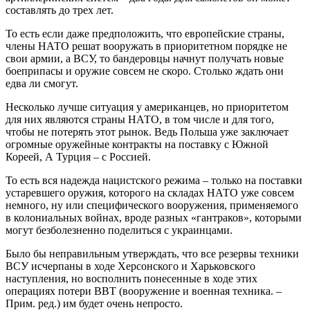
составлять до трех лет.
То есть если даже предположить, что европейские страны,
члены НАТО решат вооружать в приоритетном порядке не
свои армии, а ВСУ, то бандеровцы начнут получать новые
боеприпасы и оружие совсем не скоро. Столько ждать они
едва ли смогут.
Несколько лучше ситуация у американцев, но приоритетом
для них являются страны НАТО, в том числе и для того,
чтобы не потерять этот рынок. Ведь Польша уже заключает
огромные оружейные контракты на поставку с Южной
Кореей, А Турция – с Россией.
То есть вся надежда нацистского режима – только на поставки
устаревшего оружия, которого на складах НАТО уже совсем
немного, ну или специфического вооружения, применяемого
в колониальных войнах, вроде разных «гантраков», которыми
могут безболезненно поделиться с украинцами.
Было бы неправильным утверждать, что все резервы техники
ВСУ исчерпаны в ходе Херсонского и Харьковского
наступления, но восполнить понесенные в ходе этих
операциях потери ВВТ (вооружение и военная техника. –
Прим. ред.) им будет очень непросто.