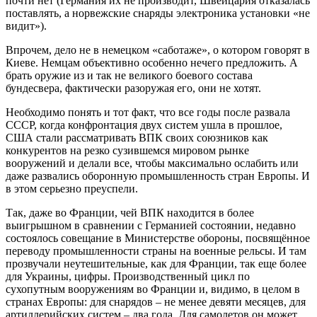
почти нет (Германия их не производит, Швейцария отказалась
поставлять, а норвежские снаряды электроника установки «не
видит»).
Впрочем, дело не в немецком «саботаже», о котором говорят в
Киеве. Немцам объективно особенно нечего предложить. А
брать оружие из и так не великого боевого состава
бундесвера, фактически разоружая его, они не хотят.
Необходимо понять и тот факт, что все годы после развала
СССР, когда конфронтация двух систем ушла в прошлое,
США стали рассматривать ВПК своих союзников как
конкурентов на резко сузившемся мировом рынке
вооружений и делали все, чтобы максимально ослабить или
даже развались оборонную промышленность стран Европы. И
в этом серьезно преуспели.
Так, даже во Франции, чей ВПК находится в более
выигрышном в сравнении с Германией состоянии, недавно
состоялось совещание в Министерстве обороны, посвящённое
переводу промышленности страны на военные рельсы. И там
прозвучали неутешительные, как для Франции, так еще более
для Украины, цифры. Производственный цикл по
сухопутным вооружениям во Франции и, видимо, в целом в
странах Европы: для снарядов – не менее девяти месяцев, для
артиллерийских систем – два года. Для самолетов он может