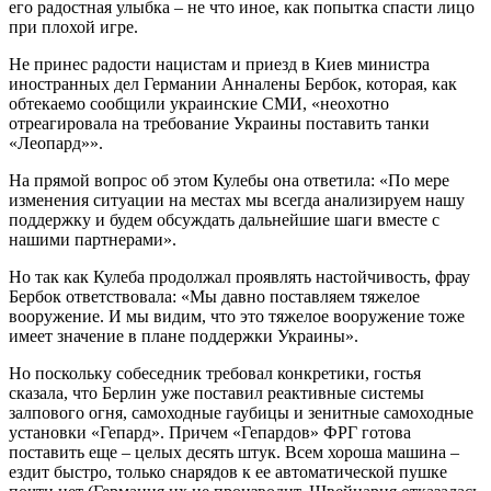
его радостная улыбка – не что иное, как попытка спасти лицо
при плохой игре.
Не принес радости нацистам и приезд в Киев министра
иностранных дел Германии Анналены Бербок, которая, как
обтекаемо сообщили украинские СМИ, «неохотно
отреагировала на требование Украины поставить танки
«Леопард»».
На прямой вопрос об этом Кулебы она ответила: «По мере
изменения ситуации на местах мы всегда анализируем нашу
поддержку и будем обсуждать дальнейшие шаги вместе с
нашими партнерами».
Но так как Кулеба продолжал проявлять настойчивость, фрау
Бербок ответствовала: «Мы давно поставляем тяжелое
вооружение. И мы видим, что это тяжелое вооружение тоже
имеет значение в плане поддержки Украины».
Но поскольку собеседник требовал конкретики, гостья
сказала, что Берлин уже поставил реактивные системы
залпового огня, самоходные гаубицы и зенитные самоходные
установки «Гепард». Причем «Гепардов» ФРГ готова
поставить еще – целых десять штук. Всем хороша машина –
ездит быстро, только снарядов к ее автоматической пушке