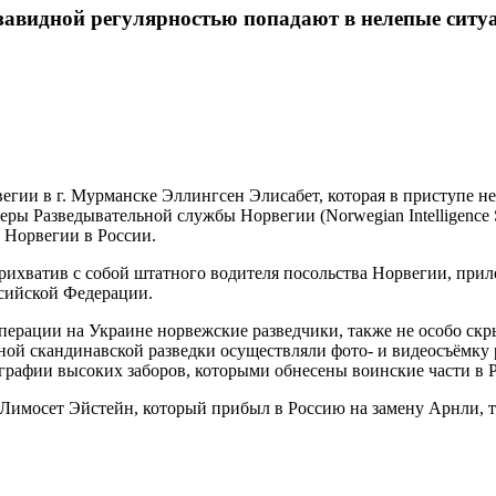
 завидной регулярностью попадают в нелепые ситу
егии в г. Мурманске Эллингсен Элисабет, которая в приступе н
церы Разведывательной службы Норвегии (Norwegian Intelligenc
 Норвегии в России.
ихватив с собой штатного водителя посольства Норвегии, приле
сийской Федерации.
операции на Украине норвежские разведчики, также не особо ск
ой скандинавской разведки осуществляли фото- и видеосъёмку р
графии высоких заборов, которыми обнесены воинские части в 
Лимосет Эйстейн, который прибыл в Россию на замену Арнли, 