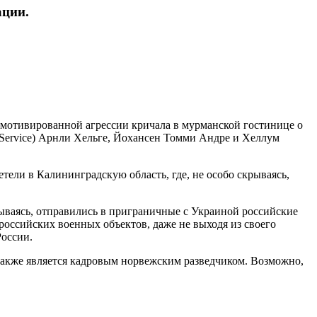
ации.
емотивированной агрессии кричала в мурманской гостинице о
e Service) Арнли Хельге, Йохансен Томми Андре и Хеллум
тели в Калининградскую область, где, не особо скрываясь,
рываясь, отправились в приграничные с Украиной российские
оссийских военных объектов, даже не выходя из своего
России.
также является кадровым норвежским разведчиком. Возможно,