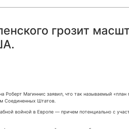
ленского грозит масш
ША.
на Роберт Магиннис заявил, что так называемый «план
ем Соединенных Штатов.
штабной войной в Европе — причем потенциально с уча