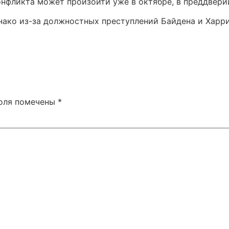
онфликта может произойти уже в октябре, в преддвери
нако из-за должностных преступлений Байдена и Харри
поля помечены
*