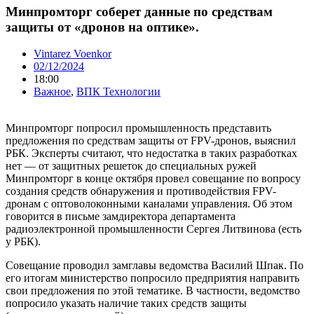
Минпромторг соберет данные по средствам
защиты от «дронов на оптике».
Vintarez Voenkor
02/12/2024
18:00
Важное
,
ВПК Технологии
Минпромторг попросил промышленность представить
предложения по средствам защиты от FPV-дронов, выяснил
РБК. Эксперты считают, что недостатка в таких разработках
нет — от защитных решеток до специальных ружей
Минпромторг в конце октября провел совещание по вопросу
создания средств обнаружения и противодействия FPV-
дронам с оптоволоконными каналами управления. Об этом
говорится в письме замдиректора департамента
радиоэлектронной промышленности Сергея Литвинова (есть
у РБК).
Совещание проводил замглавы ведомства Василий Шпак. По
его итогам министерство попросило предприятия направить
свои предложения по этой тематике. В частности, ведомство
попросило указать наличие таких средств защиты