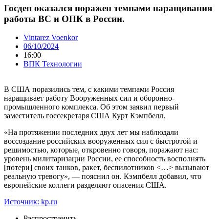
Госдеп оказался поражен темпами наращивания
работы ВС и ОПК в России.
Vintarez Voenkor
06/10/2024
16:00
ВПК Технологии
В США поразились тем, с какими темпами Россия
наращивает работу Вооруженных сил и оборонно-
промышленного комплекса. Об этом заявил первый
заместитель госсекретаря США Курт Кэмпбелл.
«На протяжении последних двух лет мы наблюдали
воссоздание российских вооруженных сил с быстротой и
решимостью, которые, откровенно говоря, поражают нас:
уровень милитаризации России, ее способность восполнять
[потери] своих танков, ракет, беспилотников <…> вызывают
реальную тревогу», — пояснил он. Кэмпбелл добавил, что
европейские коллеги разделяют опасения США.
Источник: kp.ru
Распространить