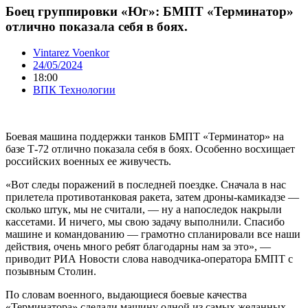
Боец группировки «Юг»: БМПТ «Терминатор»
отлично показала себя в боях.
Vintarez Voenkor
24/05/2024
18:00
ВПК Технологии
Боевая машина поддержки танков БМПТ «Терминатор» на
базе Т-72 отлично показала себя в боях. Особенно восхищает
российских военных ее живучесть.
«Вот следы поражений в последней поездке. Сначала в нас
прилетела противотанковая ракета, затем дроны-камикадзе —
сколько штук, мы не считали, — ну а напоследок накрыли
кассетами. И ничего, мы свою задачу выполнили. Спасибо
машине и командованию — грамотно спланировали все наши
действия, очень много ребят благодарны нам за это», —
приводит РИА Новости слова наводчика-оператора БМПТ с
позывным Столин.
По словам военного, выдающиеся боевые качества
«Терминатора» сделали машину одной из самых желанных