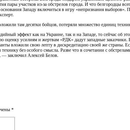
ия пары участков из-за обстрелов города. И что белгородцы все
основания Западу включиться в игру «непризнания выборов». По
ксперт.
ложили там десятки бойцов, потеряли множество единиц техники
ый эффект как на Украине, так и на Западе, то сейчас об этой 
ю оценку усилиям и жертвам «РДК» дадут западные заказчики. 
санты вложили свою лепту в дискредитацию своей же страны. Ес
и технику без особого смысла. Разве что в сочетании с обстрел
, — заключил Алексей Белов.
ечены
*