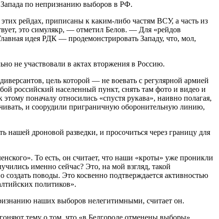
и Запада по непризнанию выборов в РФ.
 этих рейдах, приписаны к каким-либо частям ВСУ, а часть из
ует, это симулякр, — отметил Белов. — Для «рейдов
лавная идея РДК — продемонстрировать Западу, что, мол,
но не участвовали в актах вторжения в Россию.
диверсантов, цель которой — не воевать с регулярной армией
бой российский населенный пункт, снять там фото и видео и
 этому поначалу относились «спустя рукава», наивно полагая,
анчивать, и соорудили приграничную оборонительную линию,
ь нашей дроновой разведки, и просочиться через границу для
нского». То есть, он считает, что наши «кроты» уже проникли
учились именно сейчас? Это, на мой взгляд, такой
о создать поводы. Это косвенно подтверждается активностью
алтийских политиков».
признанию наших выборов нелегитимными, считает он.
оняют тему о том, что «в Белгороде отменены выборы».