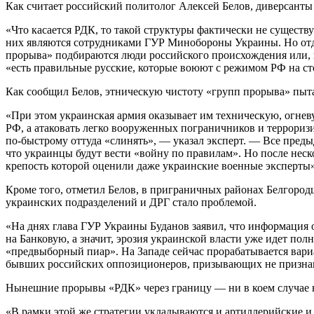
Как считает российский политолог Алексей Белов, диверсанты 
«Что касается РДК, то такой структуры фактически не существу
них являются сотрудниками ГУР Минобороны Украины. Но отде
прорыва» подбираются люди российского происхождения или, н
«есть правильные русские, которые воюют с режимом РФ на сто
Как сообщил Белов, этническую чистоту «групп прорыва» пыта
«При этом украинская армия оказывает им техническую, огнев
РФ, а атаковать легко вооруженных пограничников и терроризи
по-быстрому оттуда «слинять», — указал эксперт. — Все пред
что украинцы будут вести «войну по правилам». Но после нес
крепость которой оценили даже украинские военные эксперты»
Кроме того, отметил Белов, в приграничных районах Белгород
украинских подразделений и ДРГ стало проблемой.
«На днях глава ГУР Украины Буданов заявил, что информация о
на Банковую, а значит, эрозия украинской власти уже идет по
«предвыборный пиар». На Западе сейчас прорабатывается вари
бывших российских оппозиционеров, призывающих не признава
Нынешние прорывы «РДК» через границу — ни в коем случае не
«В рамки этой же стратегии укладываются и артиллерийские и