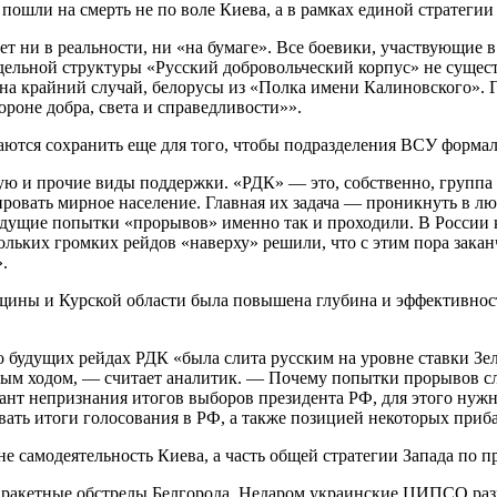
пошли на смерть не по воле Киева, а в рамках единой стратеги
ет ни в реальности, ни «на бумаге». Все боевики, участвующие в
льной структуры «Русский добровольческий корпус» не существ
а крайний случай, белорусы из «Полка имени Калиновского». Г
роне добра, света и справедливости»».
ются сохранить еще для того, чтобы подразделения ВСУ формаль
ую и прочие виды поддержки. «РДК» — это, собственно, группа 
ровать мирное население. Главная их задача — проникнуть в лю
ыдущие попытки «прорывов» именно так и проходили. В России к
кольких громких рейдов «наверху» решили, что с этим пора зак
.
щины и Курской области была повышена глубина и эффективност
 будущих рейдах РДК «была слита русским на уровне ставки Зеле
лным ходом, — считает аналитик. — Почему попытки прорывов сл
ант непризнания итогов выборов президента РФ, для этого нужн
ть итоги голосования в РФ, а также позицией некоторых приб
 самодеятельность Киева, а часть общей стратегии Запада по 
 ракетные обстрелы Белгорода. Недаром украинские ЦИПСО разг