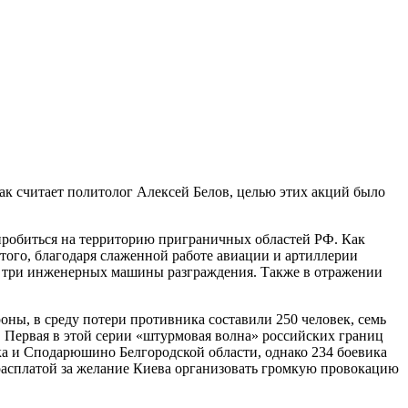
к считает политолог Алексей Белов, целью этих акций было
 пробиться на территорию приграничных областей РФ. Как
ого, благодаря слаженной работе авиации и артиллерии
и три инженерных машины разграждения. Также в отражении
ны, в среду потери противника составили 250 человек, семь
». Первая в этой серии «штурмовая волна» российских границ
ка и Сподарюшино Белгородской области, однако 234 боевика
расплатой за желание Киева организовать громкую провокацию