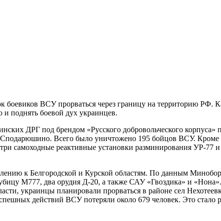
 боевиков ВСУ прорваться через границу на территорию РФ. Ка
о и поднять боевой дух украинцев.
аинских ДРГ под брендом «Русского добровольческого корпуса»
Сподарюшино. Всего было уничтожено 195 бойцов ВСУ. Кроме т
, три самоходные реактивные установки разминирования УР-77 
лению к Белгородской и Курской областям. По данным Миноборо
гаубицу М777, два орудия Д-20, а также САУ «Гвоздика» и «Нона
ласти, украинцы планировали прорваться в районе сел Нехотеев
спешных действий ВСУ потеряли около 679 человек. Это стало 