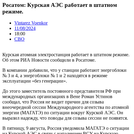
Росатом: Курская АЭС работает в штатном
режиме.
Vintarez Voenkor
11/08/2024
18:00
СВО
Курская атомная электростанция работает в штатном режиме.
Об этом РИА Новости сообщили в Росатоме.
В компании добавили, что у станции работают энергоблоки
№ 3 и 4, а энергоблоки № 1 и 2 находятся в режиме
эксплуатации «без генерации».
До этого заместитель постоянного представителя РФ при
международных организациях в Вене Роман Устинов
сообщал, что Россия не видит причин для созыва
внеочередной сессии Международного агентства по атомной
энергии (МАГАТЭ) по ситуации вокруг Курской АЭС. Он
выразил надежду, что поводы для созыва сессии не появятся.
В пятницу, 9 августа, Россия уведомила МАГАТЭ о ситуации
на Курской АЭС в связи с нападением ВСУ на Курскую