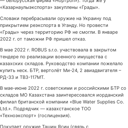
— белорусская фирма «Нортроп»). Тогда же у
«Казарнаулыэкспорта» закуплены «Грады».
Словаки перебрасывали оружие на Украину под
прикрытием реэкспорта в Уганду. Но провести
«Грады» через территорию РФ не смогли. В январе
2022 г. от таможни РФ пришел отказ.
В мае 2022 г. ROBUS s.r.o. участвовала в закрытом
тендере по реализации военного имущества с
казахских складов. Руководство компании пожелало
купить неск. БТР, вертолёт Ми-24, 2 авиадвигателя –
РД-33 и ТВ3-117МТ.
В мае-июне 2022 г. советскими и российскими БТР со
складов МО Казахстана заинтересовался иорданский
филиал британской компании «Blue Water Supplies Co.
Ltd.». Подрядчик — казахстанское ТОО
«Техноэкспорт» (гослицензия).
Покупает оружие Ташин Ясин (связь с