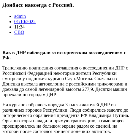
Донбасс навсегда с Россией.
admin
01/10/2022
11:34
СВО
Как в ДНР наблюдали за историческим воссоединением с
РФ.
Трансляцию подписания соглашения о воссоединении ДНР с
Российской Федерацией некоторые жители Республики
смотрели у подножия кургана Саур-Могила. Сначала из
Донецка выехала автоколонна с российскими триколорами и
доехала до самой легендарной высоты 277,9. Десятки машин
проехали по городам ДНР.
На кургане собралось порядка 3 тысяч жителей ДНР из
различных городов Республики. Люди собирались задолго до
исторического обращения президента РФ Владимира Путина.
Организаторы наладили прямую трансляцию, а само видео
проецировалось на большом экране рядом со сценой, на
которой после состоялся концерт донецких артистов.