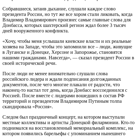
Собравшиеся, затаив дыхание, слушали каждое слово
президента России, но тут же все хором стали ликовать, когда
Владимир Владимирович произнес самые главные слова для
Донбасса, которых шахтерский регион ждал более 3 тысяч
дней вооруженного конфликта.
«Хочу, чтобы меня услышали киевские власти и их реальные
хозяева на Западе, чтобы это запомнили все – люди, живущие
в Луганске и Донецке, Херсоне и Запорожье, становятся
нашими гражданами. Навсегда», — сказал президент России в
своей исторической речи.
После люди не менее внимательно слушали слова
российского лидера и ждали подписания долгожданных
документов, после чего многие плакали от радости, что
наконец-то настал тот день, когда Донбасс воссоединился с
Россией. После вместе с лидерами вошедших в состав РФ
территорий и президентом Владимиром Путиным толпа
скандировала «Россия».
Следом был праздничный концерт, на котором выступали
местные коллективы и артисты Донецкой филармонии. Кто-то
поднимался на восстановленный мемориальный комплекс, на
котором появились барельефы с упоминанием нынешнего