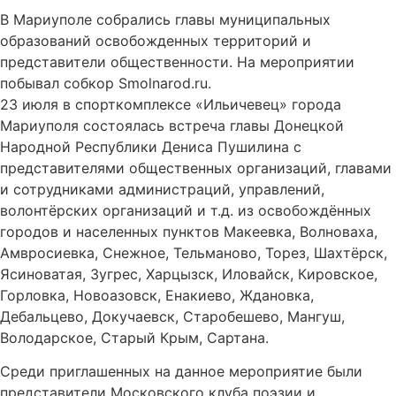
В Мариуполе собрались главы муниципальных
образований освобожденных территорий и
представители общественности. На мероприятии
побывал собкор Smolnarod.ru.
23 июля в спорткомплексе «Ильичевец» города
Мариуполя состоялась встреча главы Донецкой
Народной Республики Дениса Пушилина с
представителями общественных организаций, главами
и сотрудниками администраций, управлений,
волонтёрских организаций и т.д. из освобождённых
городов и населенных пунктов Макеевка, Волноваха,
Амвросиевка, Снежное, Тельманово, Торез, Шахтёрск,
Ясиноватая, Зугрес, Харцызск, Иловайск, Кировское,
Горловка, Новоазовск, Енакиево, Ждановка,
Дебальцево, Докучаевск, Старобешево, Мангуш,
Володарское, Старый Крым, Сартана.
Среди приглашенных на данное мероприятие были
представители Московского клуба поэзии и