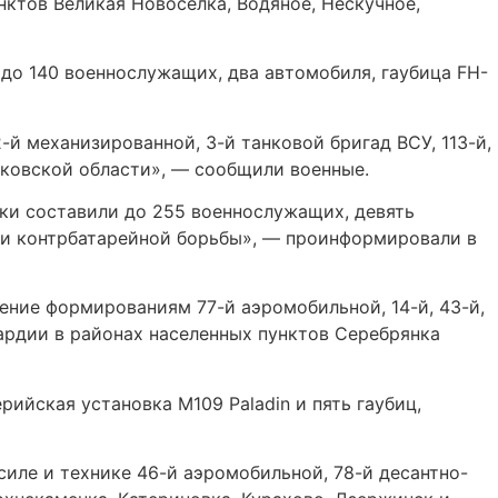
нктов Великая Новоселка, Водяное, Нескучное,
до 140 военнослужащих, два автомобиля, гаубица FH-
й механизированной, 3-й танковой бригад ВСУ, 113-й,
рьковской области», — сообщили военные.
тки составили до 255 военнослужащих, девять
ции контрбатарейной борьбы», — проинформировали в
ение формированиям 77-й аэромобильной, 14-й, 43-й,
вардии в районах населенных пунктов Серебрянка
ийская установка М109 Paladin и пять гаубиц,
ле и технике 46-й аэромобильной, 78-й десантно-