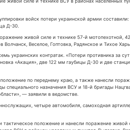
ие живой силе и технике ВСУ в районах населенных пу
уппировки войск потери украинской армии составили: 
ца Д-30.
ражение живой силе и технике 57-й мотопехотной, 42-
в Волчанск, Веселое, Гоптовка, Радянское и Тихое Ха
семь украинских контратак. «Потери противника за су
новка «Акация», две 122 мм гаубицы Д-30 и две стан
положение по переднему краю, а также нанесли пораж
гады специального назначения ВСУ и 18-й бригады Нацг
бласти», — заявили в ведомстве.
ннослужащих, четыре автомобиля, самоходная артиллер
тактическое положение и нанесли поражение живой си