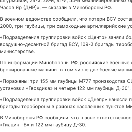
штурмовой, 24-й, 28-й, 41-й, 54-й механизированных 
Часов Яр (ДНР)», — сказали в Минобороны РФ.
В военном ведомстве сообщили, что потери ВСУ соста
2000, три гаубицы, три самоходные артиллерийские у
«Подразделения группировки войск «Центр» заняли бо
воздушно-десантной бригад ВСУ, 109-й бригады теробо
министерстве.
По информации Минобороны РФ, российские военные от
бронированные машины, в том числе две боевые машин
«Поражены: три 155 мм гаубицы М777 производства СШ
установки «Гвоздика» и четыре 122 мм гаубицы Д-30″,
«Подразделения группировки войск «Днепр» нанесли 
бригады теробороны в районах населенных пунктов Ми
В Минобороны РФ сообщили, что в зоне ответственнос
«Гиацинт-Б» и 122 мм гаубицу Д-30.