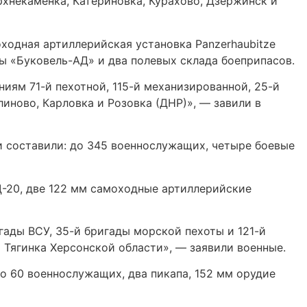
рхнекаменка, Катериновка, Курахово, Дзержинск и
ходная артиллерийская установка Panzerhaubitze
ы «Буковель-АД» и два полевых склада боеприпасов.
ям 71-й пехотной, 115-й механизированной, 25-й
иново, Карловка и Розовка (ДНР)», — завили в
 составили: до 345 военнослужащих, четыре боевые
Д-20, две 122 мм самоходные артиллерийские
ады ВСУ, 35-й бригады морской пехоты и 121-й
 Тягинка Херсонской области», — заявили военные.
о 60 военнослужащих, два пикапа, 152 мм орудие