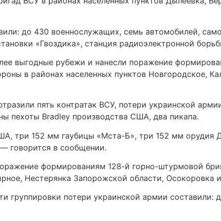
бригад ВСУ в районах населенных пунктов Дылеевка, Ве
вили: до 430 военнослужащих, семь автомобилей, само
становки «Гвоздика», станция радиоэлектронной борьб
лее выгодные рубежи и нанесли поражение формировани
роны в районах населенных пунктов Новгородское, Кал
разили пять контратак ВСУ, потери украинской армии
ы пехоты Bradley производства США, два пикапа.
А, три 152 мм гаубицы «Мста-Б», три 152 мм орудия 
 — говорится в сообщении.
поражение формированиям 128-й горно-штурмовой бриг
рное, Нестерянка Запорожской области, Осокоровка и
ти группировки потери украинской армии составили: д