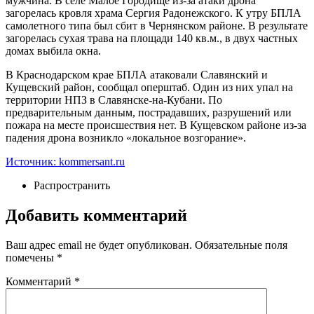
мужчина. В селе Малое Городище из-за атаки дрона
загорелась кровля храма Сергия Радонежского. К утру БПЛА
самолетного типа был сбит в Чернянском районе. В результате
загорелась сухая трава на площади 140 кв.м., в двух частных
домах выбила окна.
В Краснодарском крае БПЛА атаковали Славянский и
Кущевский район, сообщал оперштаб. Один из них упал на
территории НПЗ в Славянске-на-Кубани. По
предварительным данным, пострадавших, разрушений или
пожара на месте происшествия нет. В Кущевском районе из-за
падения дрона возникло «локальное возгорание».
Источник: kommersant.ru
Распространить
Добавить комментарий
Ваш адрес email не будет опубликован.
Обязательные поля
помечены
*
Комментарий
*