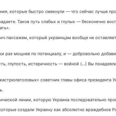
ия, которые быстро смекнули — что сейчас лучше прод
традаете. Таков путь слабых и глупых — бесконечно во
ать».
ч пассажем, который украинцам вообще не оставляет 
ки раз мощнее по потенциалу, и — добровольно добави
ь, глупость, истеричность — войной (…) Вы понадеялис
«кастрюлеголовых» советник главы офиса президента У
ь.
ической линии, которую Украина последовательно пров
 которые создали Украину как абсолютно враждебное Р