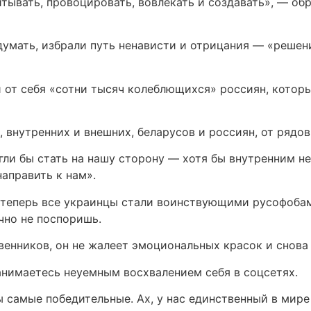
итывать, провоцировать, вовлекать и создавать», — об
 думать, избрали путь ненависти и отрицания — «решен
от себя «сотни тысяч колеблющихся» россиян, которы
 внутренних и внешних, беларусов и россиян, от рядо
ли бы стать на нашу сторону — хотя бы внутренним не
направить к нам».
в теперь все украинцы стали воинствующими русофоба
чно не поспоришь.
енников, он не жалеет эмоциональных красок и снова 
анимаетесь неуемным восхвалением себя в соцсетях.
 самые победительные. Ах, у нас единственный в мире 