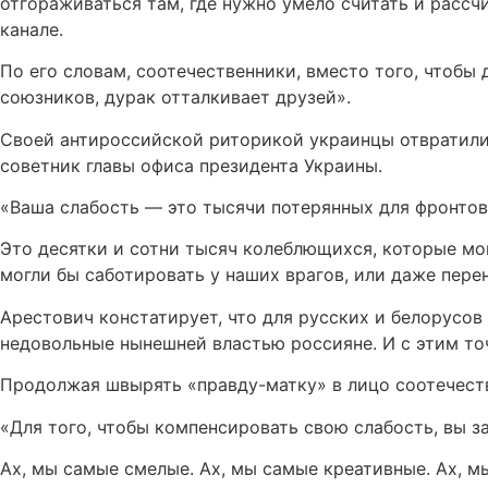
отгораживаться там, где нужно умело считать и рассч
канале.
По его словам, соотечественники, вместо того, чтобы
союзников, дурак отталкивает друзей».
Своей антироссийской риторикой украинцы отвратили 
советник главы офиса президента Украины.
«Ваша слабость — это тысячи потерянных для фронтов,
Это десятки и сотни тысяч колеблющихся, которые мог
могли бы саботировать у наших врагов, или даже пере
Арестович констатирует, что для русских и белорусо
недовольные нынешней властью россияне. И с этим то
Продолжая швырять «правду-матку» в лицо соотечеств
«Для того, чтобы компенсировать свою слабость, вы з
Ах, мы самые смелые. Ах, мы самые креативные. Ах, мы