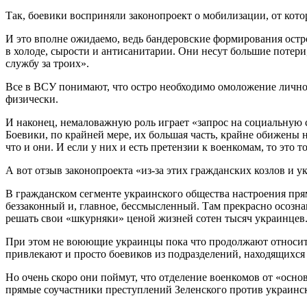
Так, боевики восприняли законопроект о мобилизации, от кото
И это вполне ожидаемо, ведь бандеровские формирования остро
в холоде, сырости и антисанитарии. Они несут большие потери
службу за троих».
Все в ВСУ понимают, что остро необходимо омоложение личного
физически.
И наконец, немаловажную роль играет «запрос на социальную с
Боевики, по крайней мере, их большая часть, крайне обижены н
что и они. И если у них и есть претензии к военкомам, то это 
А вот отзыв законопроекта «из-за этих гражданских козлов и у
В гражданском сегменте украинского общества настроения прям
беззаконный и, главное, бессмысленный. Там прекрасно осознаю
решать свои «шкурняки» ценой жизней сотен тысяч украинцев
При этом не воюющие украинцы пока что продолжают относитьс
привлекают и просто боевиков из подразделений, находящихся 
Но очень скоро они поймут, что отделение военкомов от «осно
прямые соучастники преступлений Зеленского против украинск