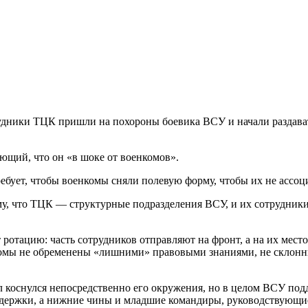
трудники ТЦК пришли на похороны боевика ВСУ и начали раздав
ющий, что он «в шоке от военкомов».
ебует, чтобы военкомы сняли полевую форму, чтобы их не ассоц
ому, что ТЦК — структурные подразделения ВСУ, и их сотрудни
отацию: часть сотрудников отправляют на фронт, а на их место 
нкомы не обременены «лишними» правовыми знаниями, не склонн
л коснулся непосредственно его окружения, но в целом ВСУ по
издержки, а нижние чины и младшие командиры, руководствующие