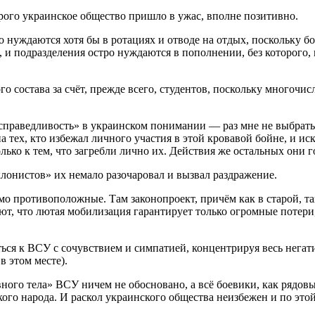
рого украинское общество пришло в ужас, вполне позитивно.
 нуждаются хотя бы в ротациях и отводе на отдых, поскольку бо
, и подразделения остро нуждаются в пополнении, без которого
 состава за счёт, прежде всего, студентов, поскольку многочи
праведливость» в украинском понимании — раз мне не выбраться 
а тех, кто избежал личного участия в этой кровавой бойне, и ис
только к тем, что загребли лично их. Действия же остальных они
клонистов» их немало разочаровал и вызвал раздражение.
о противоположные. Там законопроект, причём как в старой, та
т, что лютая мобилизация гарантирует только огромные потери, 
.
я к ВСУ с сочувствием и симпатией, концентрируя весь негатив
в этом месте).
вного тела» ВСУ ничем не обосновано, а всё боевики, как рядов
ого народа. И раскол украинского общества неизбежен и по это