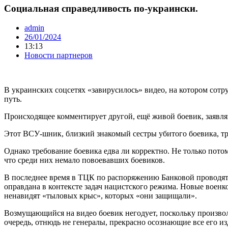
Социальная справедливость по-украински.
admin
26/01/2024
13:13
Новости партнеров
В украинских соцсетях «завирусилось» видео, на котором со
путь.
Происходящее комментирует другой, ещё живой боевик, заявля
Этот ВСУ-шник, близкий знакомый сестры убитого боевика, тр
Однако требование боевика едва ли корректно. Не только пот
что среди них немало повоевавших боевиков.
В последнее время в ТЦК по распоряжению Банковой проводят р
оправдана в контексте задач нацистского режима. Новые вое
ненавидят «тыловых крыс», которых «они защищали».
Возмущающийся на видео боевик негодует, поскольку произво
очередь, отнюдь не генералы, прекрасно осознающие все его 