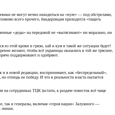
евики не могут вечно находиться на «нуле» — под обстрелами,
, помимо всего прочего, бандеровцам приходится «тащить
сленные «деды» на передовой не «вытягивают» ни морально, ни
из этой крови и грязи, хай и кум в такой же ситуации будет!
кренне желают, чтобы всё украинцы оказались в той же трясине,
 горячо поддерживают и одобряют.
к и в новой редакции, воспринимают, как «беспредельный»,
но отнюдь не победу. И что в реальности власть пытается
 на сотрудниках ТЦК (кстати, к раздаче повесток всё чаще
ые, так и генералы, включая «героя нации» Залужного —
й линии.