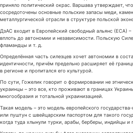
приняло политический окрас. Варшава утверждает, что
сосредоточены основные польские запасы меди, каменн
металлургической отрасли в структуре польской экон
ДзАС входит в Европейский свободный альянс (ЕСА) 
вплоть до автономии и независимости. Польскую Силез
фламандцы и т. д.
Определённая часть силезцев хочет автономии в сост
идентичности, причём предельно расширяет её границы.
в регионе и пропитался его культурой.
По сути, Гожелик говорит о формировании не этническо
украинцы – это все, кто проживают в границах Украины
многообразия и тотальной украинизацией.
Такая модель – это модель европейского государства-н
или пуштун с швейцарским паспортом для такого госу
когда туда хлынули турки, арабы, берберы, индийцы и