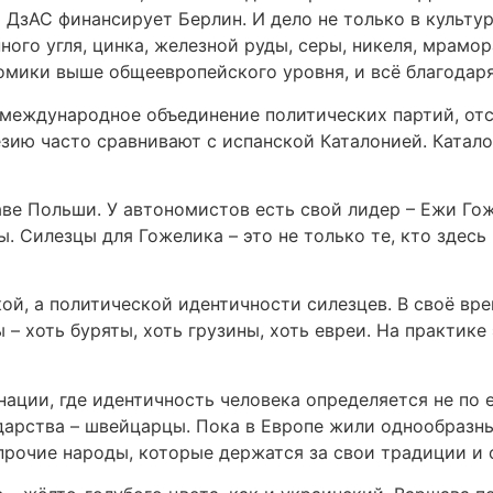
 ДзАС финансирует Берлин. И дело не только в культу
ого угля, цинка, железной руды, серы, никеля, мрамо
омики выше общеевропейского уровня, и всё благодар
– международное объединение политических партий, о
ию часто сравнивают с испанской Каталонией. Каталон
аве Польши. У автономистов есть свой лидер – Ежи Го
 Силезцы для Гожелика – это не только те, кто здесь 
й, а политической идентичности силезцев. В своё врем
 – хоть буряты, хоть грузины, хоть евреи. На практик
ации, где идентичность человека определяется не по е
дарства – швейцарцы. Пока в Европе жили однообразн
 прочие народы, которые держатся за свои традиции и 