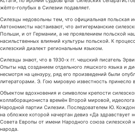
Кстати, по иронии судьбы флаг силезских сепаратисто
жёлто-голубых в Силезии подавляет.
Силезцы недовольны тем, что официальная польская и
Автономисты настаивают, что антигерманские силезски
Польши, и от Германии, а не проявлением польской на
насильственных влияний культуры польской. К процес
силезский диалект региональным языком.
Силезцы знают, что в 1930-х гг. чешский писатель Эрв
Опыты над созданием отдельного ляшского языка и дис
несмотря на цензуру, ряд его произведений были опу
литераторами. Э. Гою мировую известность принесло в
Объектом вдохновения и символом крепости силезског
коллаборациониста времён Второй мировой, идеолога 
Народной партии Силезии. Последователем Ю. Кождоня
на обложке которой начертан девиз «Да здравствует 
Совета Европы от имени Народного союза силезской 
народа.