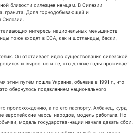
рной близости силезцев немцам. В Силезии
ра, гранита. Доля горнодобывающей и
я Силезии.
тстаивающих интересы национальных меньшинств
цы тоже входят в ЕСА, как и шотландцы, баски,
желик. Он отстаивает идею существования силезской
родился и вырос, но и те, кто долгие годы проживает
я этим путём пошла Украина, объявив в 1991 г., что
е это обернулось подавлением национального
го происхождению, а по его паспорту. Албанец, курд
ые европейские массы народов, модель работала. Но
обычаи, модель государства-нации начала давать сбои.