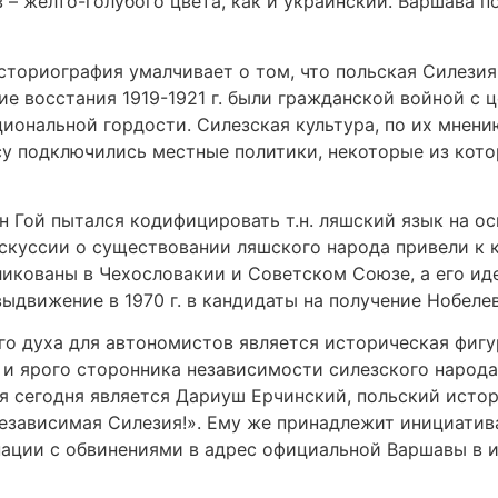
в – жёлто-голубого цвета, как и украинский. Варшава 
сториография умалчивает о том, что польская Силезия
е восстания 1919-1921 г. были гражданской войной с 
циональной гордости. Силезская культура, по их мнен
су подключились местные политики, некоторые из кото
ин Гой пытался кодифицировать т.н. ляшский язык на о
куссии о существовании ляшского народа привели к ко
бликованы в Чехословакии и Советском Союзе, а его 
ыдвижение в 1970 г. в кандидаты на получение Нобеле
о духа для автономистов является историческая фигур
и ярого сторонника независимости силезского народа,
 сегодня является Дариуш Ерчинский, польский истори
независимая Силезия!». Ему же принадлежит инициатив
нации с обвинениями в адрес официальной Варшавы в 