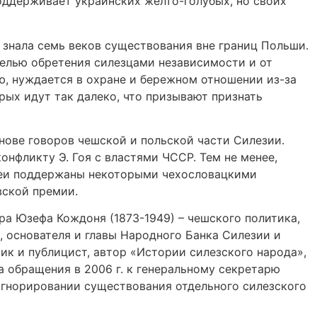
поддерживает украинских жёлто-голубых, но своих
 знала семь веков существования вне границ Польши.
целью обретения силезцами независимости и от
ию, нуждается в охране и бережном отношении из-за
рых идут так далеко, что призывают признать
снове говоров чешской и польской части Силезии.
нфликту Э. Гоя с властями ЧССР. Тем не менее,
идеи поддержаны некоторыми чехословацкими
вской премии.
а Юзефа Кождоня (1873-1949) – чешского политика,
 основателя и главы Народного Банка Силезии и
к и публицист, автор «Истории силезского народа»,
а обращения в 2006 г. к генеральному секретарю
игнорировании существования отдельного силезского