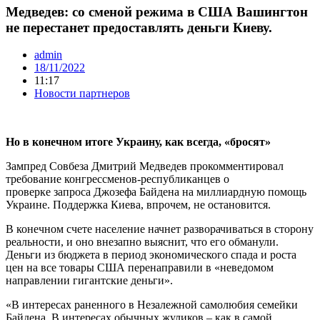
Медведев: со сменой режима в США Вашингтон
не перестанет предоставлять деньги Киеву.
admin
18/11/2022
11:17
Новости партнеров
Но в конечном итоге Украину, как всегда, «бросят»
Зампред Совбеза Дмитрий Медведев прокомментировал
требование конгрессменов-республиканцев о
проверке запроса Джозефа Байдена на миллиардную помощь
Украине. Поддержка Киева, впрочем, не остановится.
В конечном счете население начнет разворачиваться в сторону
реальности, и оно внезапно выяснит, что его обманули.
Деньги из бюджета в период экономического спада и роста
цен на все товары США перенаправили в «неведомом
направлении гигантские деньги».
«В интересах раненного в Незалежной самолюбия семейки
Байдена. В интересах обычных жуликов – как в самой