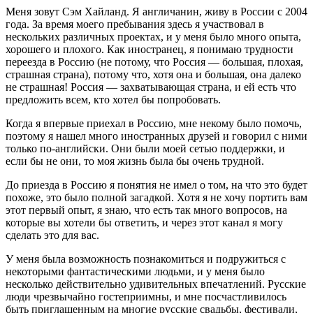
Меня зовут Сэм Хайланд. Я англичанин, живу в России с 2004
года. За время моего пребывания здесь я участвовал в
нескольких различных проектах, и у меня было много опыта,
хорошего и плохого. Как иностранец, я понимаю трудности
переезда в Россию (не потому, что Россия — большая, плохая,
страшная страна), потому что, хотя она и большая, она далеко
не страшная! Россия — захватывающая страна, и ей есть что
предложить всем, кто хотел бы попробовать.
Когда я впервые приехал в Россию, мне некому было помочь,
поэтому я нашел много иностранных друзей и говорил с ними
только по-английски. Они были моей сетью поддержки, и
если бы не они, то моя жизнь была бы очень трудной.
До приезда в Россию я понятия не имел о том, на что это будет
похоже, это было полной загадкой. Хотя я не хочу портить вам
этот первый опыт, я знаю, что есть так много вопросов, на
которые вы хотели бы ответить, и через этот канал я могу
сделать это для вас.
У меня была возможность познакомиться и подружиться с
некоторыми фантастическими людьми, и у меня было
несколько действительно удивительных впечатлений. Русские
люди чрезвычайно гостеприимны, и мне посчастливилось
быть приглашенным на многие русские свадьбы, фестивали,