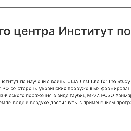
о центра Институт по
титут по изучению войны США (Institute for the Study
С РФ со стороны украинских вооруженных формировани
зического поражения в виде гаубиц М777, РСЗО Хаймар
емле, воде и воздухе достигнуты с применением прог