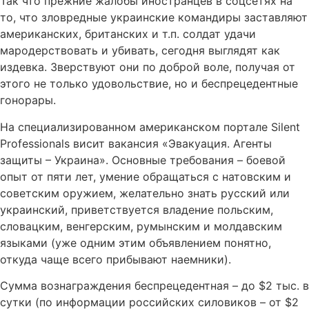
Так что прежние жалобы иностранцев в соцсетях на
то, что зловредные украинские командиры заставляют
американских, британских и т.п. солдат удачи
мародерствовать и убивать, сегодня выглядят как
издевка. Зверствуют они по доброй воле, получая от
этого не только удовольствие, но и беспрецедентные
гонорары.
На специализированном американском портале Silent
Professionals висит вакансия «Эвакуация. Агенты
защиты – Украина». Основные требования – боевой
опыт от пяти лет, умение обращаться с натовским и
советским оружием, желательно знать русский или
украинский, приветствуется владение польским,
словацким, венгерским, румынским и молдавским
языками (уже одним этим объявлением понятно,
откуда чаще всего прибывают наемники).
Сумма вознаграждения беспрецедентная – до $2 тыс. в
сутки (по информации российских силовиков – от $2