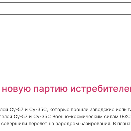
 новую партию истребителе
лей Су-57 и Су-35С, которые прошли заводские испыт
елей Су-57 и Су-35С Военно-космическим силам (ВКС)
совершили перелет на аэродром базирования. В плана