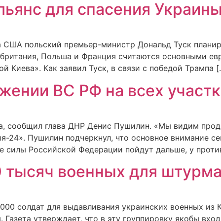
льянс для спасения Украины
 США польский премьер-министр Дональд Туск планиру
икобритания, Польша и Франция считаются основными е
 Киева». Как заявил Туск, в связи с победой Трампа [
ении ВС РФ на всех участк
та, сообщил глава ДНР Денис Пушилин. «Мы видим про
ия-24». Пушилин подчеркнул, что основное внимание с
е силы Российской Федерации пойдут дальше, у против
0 тысяч военных для штурма
000 солдат для выдавливания украинских военных из К
 Газета утверждает, что в эту группировку якобы вход