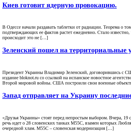
Киев готовит ядерную провокацию.
В Одессе начали раздавать таблетки от радиации. Теорема о то
подтверждающих ее фактов растет ежедневно. Стало известно, 
происходит это не […]
Зеленский пошел на территориальные 
Президент Украины Владимир Зеленский, договорившись с США о
издание bloknot.ru со ссылкой на испанское новостное агентс
Второй мировой войны. США построили свои военные объект
Запад отправляет на Украину последние
«Друзья Украины» стоят перед непростым выбором. Вчера, 19 с
речь идет о 28 словенских танках M55C, взамен которых Любл
очередной хлам. M55C – словенская модернизация […]