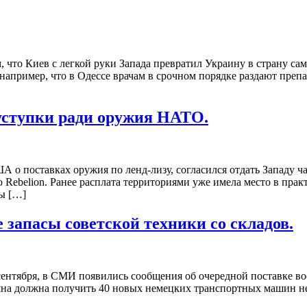
м, что Киев с легкой руки Запада превратил Украину в страну са
например, что в Одессе врачам в срочном порядке раздают препа
уступки ради оружия НАТО.
 поставках оружия по ленд-лизу, согласился отдать Западу час
тво Rebelion. Ранее расплата территориями уже имела место в п
ы […]
 запасы советской техники со складов.
ентября, в СМИ появились сообщения об очередной поставке вое
яна должна получить 40 новых немецких транспортных машин не