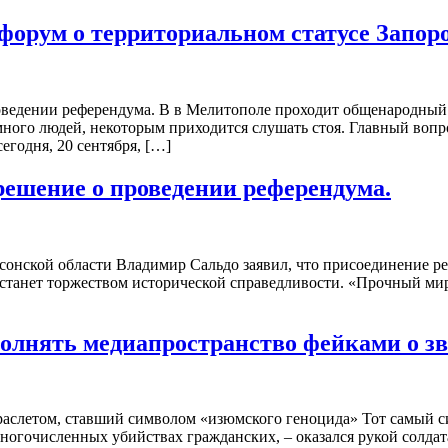
орум о территориальном статусе Запоро
оведении референдума. В в Мелитополе проходит общенародный 
ного людей, некоторым приходится слушать стоя. Главный вопро
егодня, 20 сентября, […]
ешение о проведении референдума.
сонской области Владимир Сальдо заявил, что присоединение рег
станет торжеством исторической справедливости. «Прочный мир
олнять медиапространство фейками о з
раслетом, ставший символом «изюмского геноцида» Тот самый 
огочисленных убийствах гражданских, – оказался рукой солдат